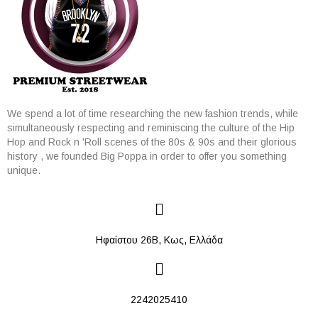
We spend a lot of time researching the new fashion trends, while
simultaneously respecting and reminiscing the culture of the Hip
Hop and Rock n 'Roll scenes of the 80s & 90s and their glorious
history , we founded Big Poppa in order to offer you something
unique.
Ηφαίστου 26Β, Κως, Ελλάδα
2242025410