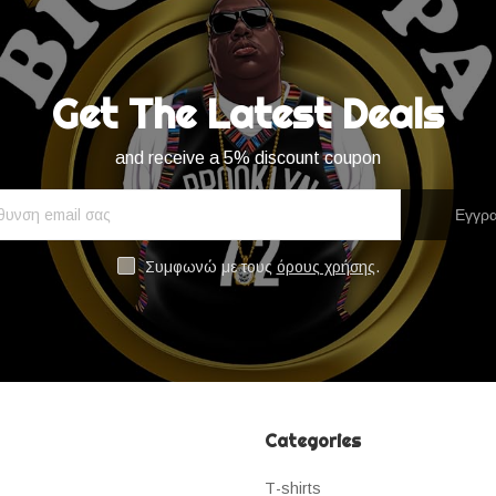
Get The Latest Deals
and receive a 5% discount coupon
Εγγρ
Συμφωνώ με τους
όρους χρήσης
.
Categories
Τ-shirts