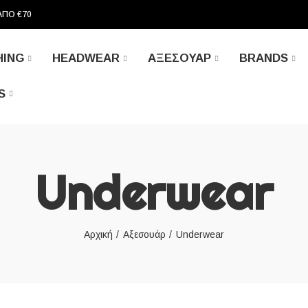
ΑΠΟ €70
HING
HEADWEAR
ΑΞΕΣΟΥΆΡ
BRANDS
S
Underwear
Αρχική
Αξεσουάρ
Underwear